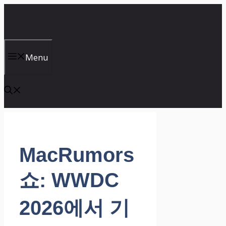
컨
텐
츠
로
건
Menu
너
뛰
기
MacRumors
쇼: WWDC
2026에서 기