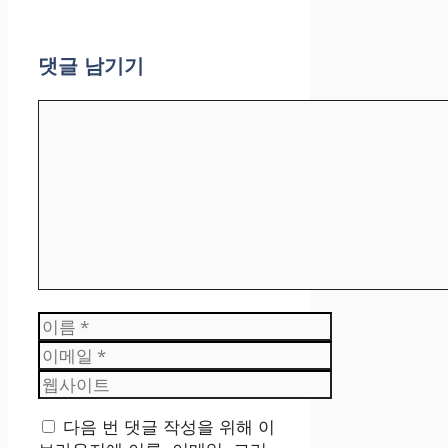
댓글 남기기
댓
글
이
름
이
메
웹
일
사
이
다음 번 댓글 작성을 위해 이