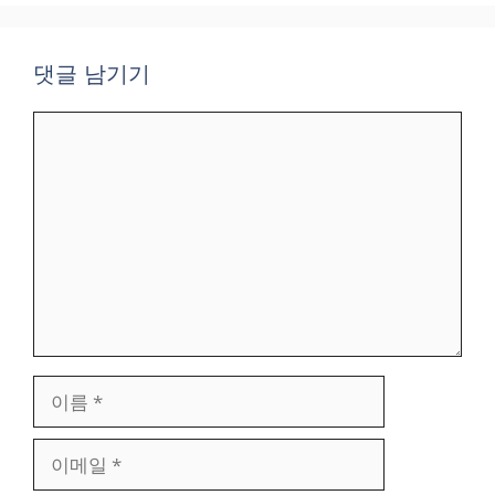
댓글 남기기
댓
글
이
름
이
메