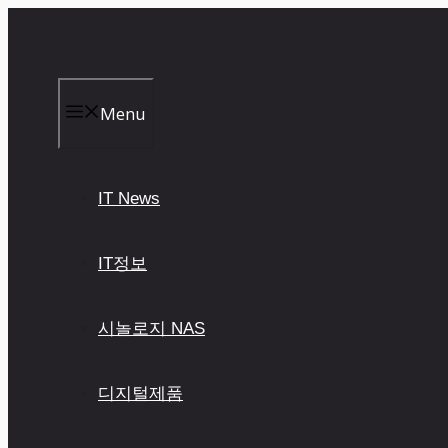
컨
텐
츠
로
건
Menu
너
뛰
기
IT News
IT정보
시놀로지 NAS
디지털제품