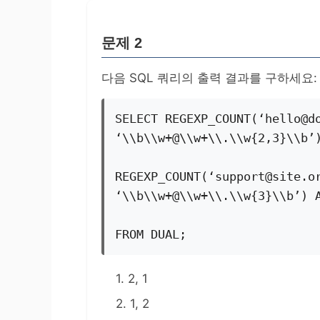
문제 2
다음 SQL 쿼리의 출력 결과를 구하세요:
SELECT REGEXP_COUNT(‘hello@do
‘\\b\\w+@\\w+\\.\\w{2,3}\\b’
REGEXP_COUNT(‘support@site.or
‘\\b\\w+@\\w+\\.\\w{3}\\b’) 
FROM DUAL;
1. 2, 1
2. 1, 2