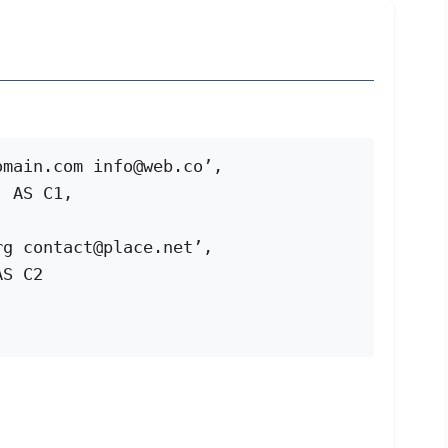
main.com info@web.co’, 
) AS C1,
g contact@place.net’, 
AS C2