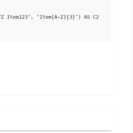
YZ Item123’, ‘Item[A-Z]{3}’) AS C2