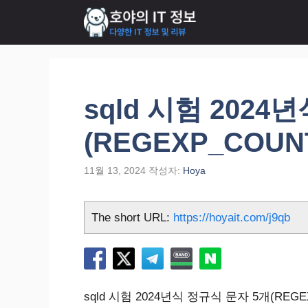
컨
텐
츠
로
건
너
sqld 시험 2024
뛰
기
(REGEXP_COUNT)
11월 13, 2024
작성자:
Hoya
The short URL:
https://hoyait.com/j9qb
sqld 시험 2024년식 정규식 문자 5개(REGEX