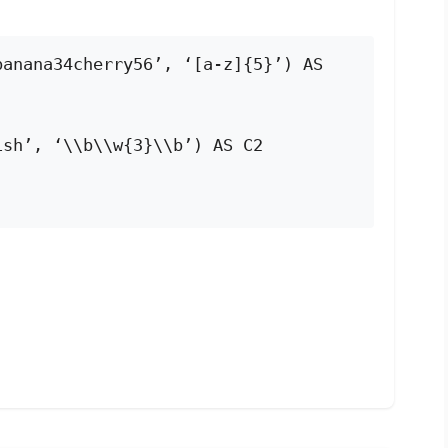
anana34cherry56’, ‘[a-z]{5}’) AS 
ish’, ‘\\b\\w{3}\\b’) AS C2