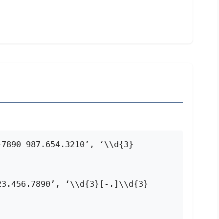
-7890 987.654.3210’, ‘\\d{3}
,
23.456.7890’, ‘\\d{3}[-.]\\d{3}