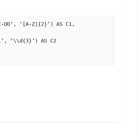
C-DD’, ‘[A-Z]{2}’) AS C1,
1’, ‘\\d{3}’) AS C2