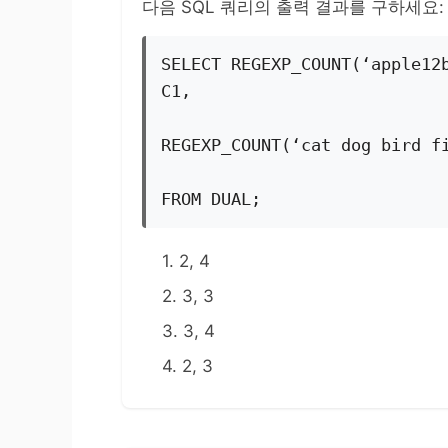
다음 SQL 쿼리의 출력 결과를 구하세요:
SELECT REGEXP_COUNT(‘apple12b
C1,
REGEXP_COUNT(‘cat dog bird f
FROM DUAL;
1. 2, 4
2. 3, 3
3. 3, 4
4. 2, 3