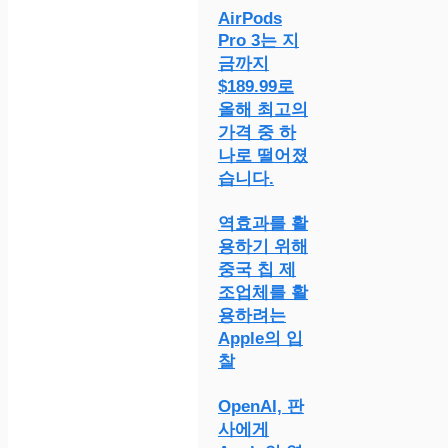
AirPods
Pro 3는 지
금까지
$189.99로
올해 최고의
가격 중 하
나로 떨어졌
습니다.
역효과를 활
용하기 위해
중국 칩 제
조업체를 활
용하려는
Apple의 입
찰
OpenAI, 판
사에게