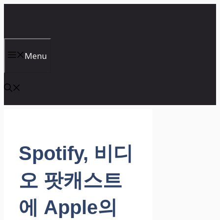
컨
텐
츠
로
건
Menu
너
뛰
기
Spotify, 비디
오 팟캐스트
에 Apple의