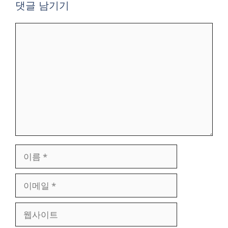
댓글 남기기
댓
글
이
름
이
메
일
웹
사