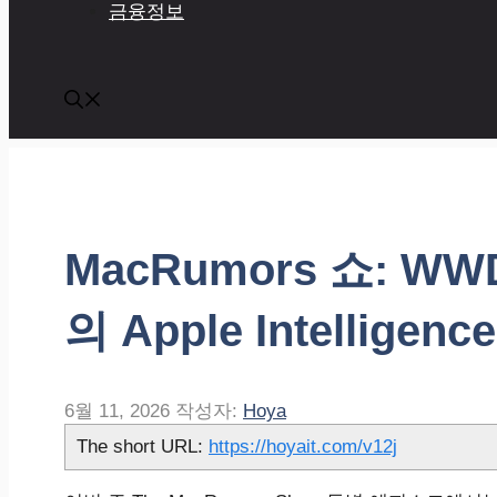
금융정보
MacRumors 쇼: WWD
의 Apple Intelligenc
6월 11, 2026
작성자:
Hoya
The short URL:
https://hoyait.com/v12j