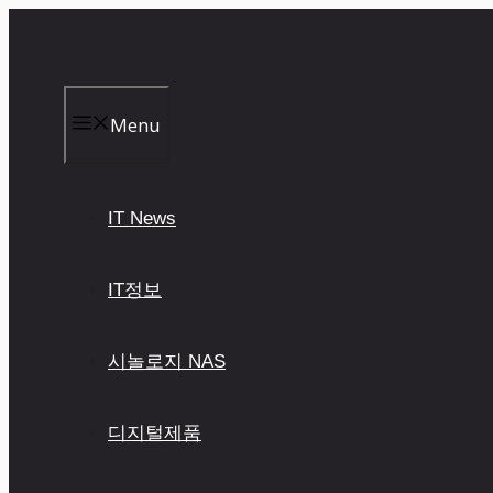
컨
텐
츠
로
건
Menu
너
뛰
기
IT News
IT정보
시놀로지 NAS
디지털제품