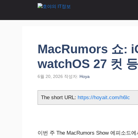
컨
텐
츠
로
건
너
MacRumors 쇼: i
뛰
기
watchOS 27 컷 
6월 20, 2026
작성자:
Hoya
The short URL:
https://hoyait.com/h6lc
이번 주 The MacRumors Show 에피소드