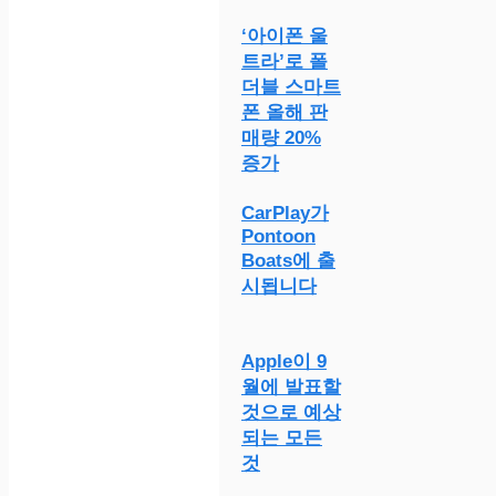
‘아이폰 울
트라’로 폴
더블 스마트
폰 올해 판
매량 20%
증가
CarPlay가
Pontoon
Boats에 출
시됩니다
Apple이 9
월에 발표할
것으로 예상
되는 모든
것