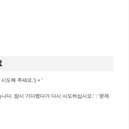
요
시 시도해 주세요.') + '
이 너무 많습니다. 잠시 기다렸다가 다시 시도하십시오.' : '문제