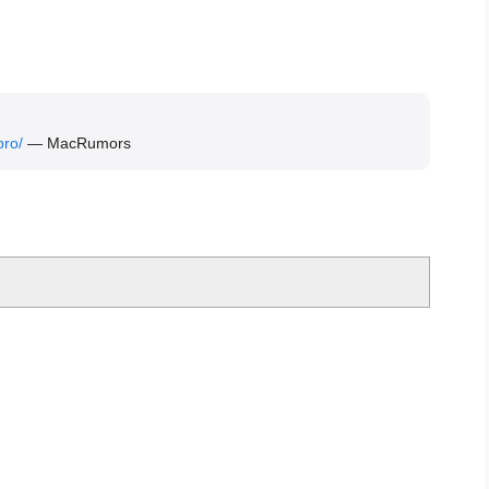
ro/
— MacRumors