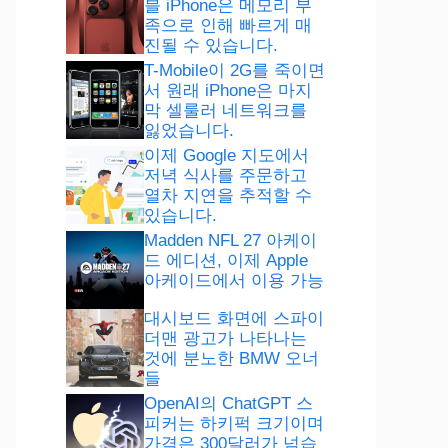
블 iPhone은 메모리 부
족으로 인해 빠르게 매
진될 수 있습니다.
T-Mobile이 2G를 죽이면
서 원래 iPhone은 마지
막 셀룰러 네트워크를
잃었습니다.
이제 Google 지도에서
저녁 식사를 주문하고
열차 지연을 추적할 수
있습니다.
Madden NFL 27 아케이
드 에디션, 이제 Apple
아케이드에서 이용 가능
대시보드 화면에 스파이
더맨 광고가 나타나는
것에 분노한 BMW 오너
들
OpenAI의 ChatGPT 스
피커는 하키퍽 크기이며
가격은 300달러가 넘습