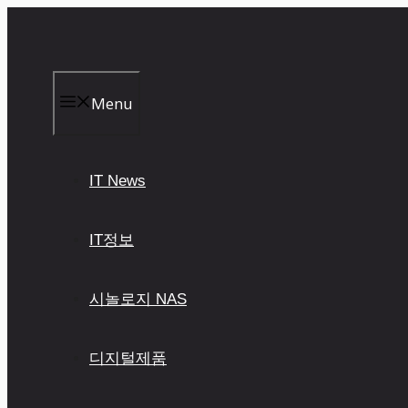
컨
텐
츠
로
건
Menu
너
뛰
기
IT News
IT정보
시놀로지 NAS
디지털제품