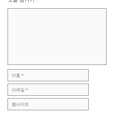
댓
글
이
름
이
메
일
웹
사
이