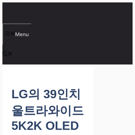
컨
텐
츠
로
건
Menu
너
뛰
기
LG의 39인치
울트라와이드
5K2K OLED