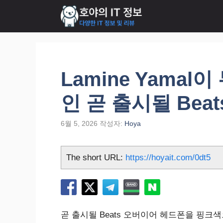
컨
텐
츠
로
건
너
Lamine Yama
뛰
기
인 곧 출시될 Bea
6월 5, 2026
작성자:
Hoya
The short URL:
https://hoyait.com/0dt5
곧 출시될 Beats 오버이어 헤드폰을 핑크색으