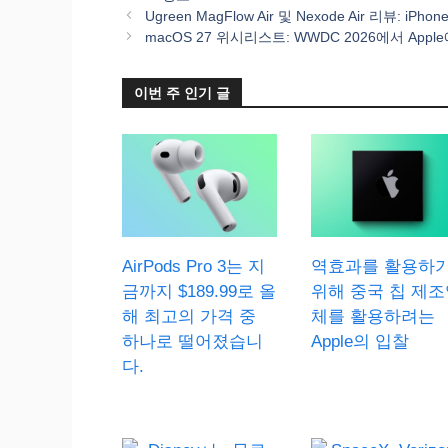
테
Ugreen MagFlow Air 및 Nexode Air 리뷰: 
고
macOS 27 위시리스트: WWDC 2026에서 Ap
리
이번 주 인기 글
AirPods Pro 3는 지
역효과를 활용하
금까지 $189.99로 올
위해 중국 칩 제조
해 최고의 가격 중
체를 활용하려는
하나로 떨어졌습니
Apple의 입찰
다.