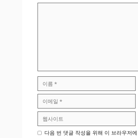
댓
글
이
름
이
메
일
웹
사
이
다음 번 댓글 작성을 위해 이 브라우저에