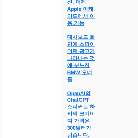
션, 이제
Apple 아케
이드에서 이
용 가능
대시보드 화
면에 스파이
더맨 광고가
나타나는 것
에 분노한
BMW 오너
들
OpenAI의
ChatGPT
스피커는 하
키퍽 크기이
며 가격은
300달러가
넘습니다.