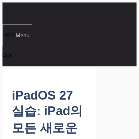
컨
텐
츠
로
건
Menu
너
뛰
기
iPadOS 27
실습: iPad의
모든 새로운