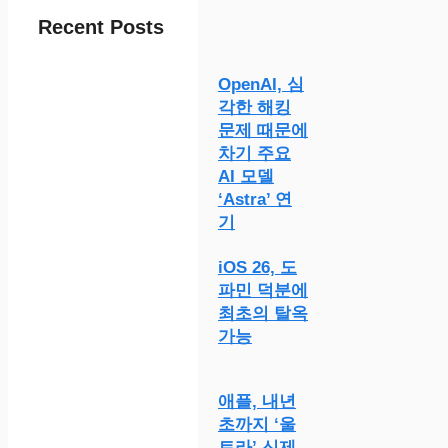
Recent Posts
OpenAI, 심
각한 해킹
문제 때문에
차기 주요
AI 모델
‘Astra’ 연
기
iOS 26, 도
파민 덕분에
최초의 탈옥
가능
애플, 내년
초까지 ‘울
트라’ 신제