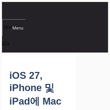
컨
텐
츠
로
건
Menu
너
뛰
기
iOS 27,
iPhone 및
iPad에 Mac