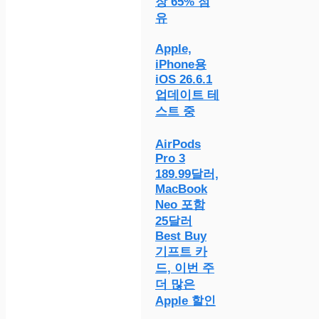
장 65% 점
유
Apple,
iPhone용
iOS 26.6.1
업데이트 테
스트 중
AirPods
Pro 3
189.99달러,
MacBook
Neo 포함
25달러
Best Buy
기프트 카
드, 이번 주
더 많은
Apple 할인