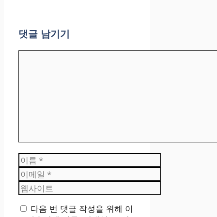
댓글 남기기
댓
글
이
름
이
메
웹
일
사
이
다음 번 댓글 작성을 위해 이