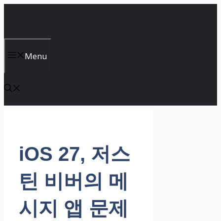
컨
텐
츠
로
건
Menu
너
뛰
기
iOS 27, 저스
틴 비버의 메
시지 앱 문제