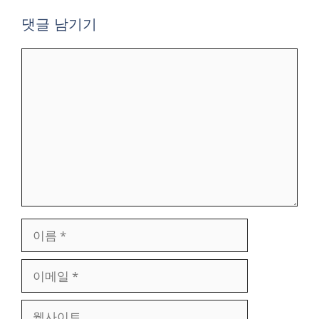
댓글 남기기
댓
글
이
름
이
메
일
웹