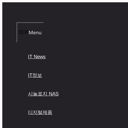
컨
텐
츠
로
건
Menu
너
뛰
기
IT News
IT정보
시놀로지 NAS
디지털제품