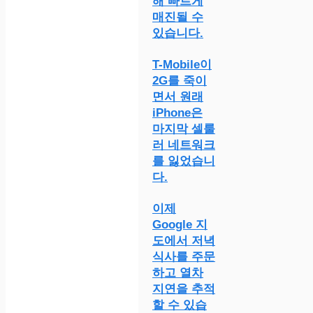
해 빠르게
매진될 수
있습니다.
T-Mobile이
2G를 죽이
면서 원래
iPhone은
마지막 셀룰
러 네트워크
를 잃었습니
다.
이제
Google 지
도에서 저녁
식사를 주문
하고 열차
지연을 추적
할 수 있습