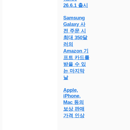
26.6.1 출시
Samsung
Galaxy 사
전 주문 시
최대 350달
러의
Amazon 기
프트 카드를
받을 수 있
는 마지막
날
Apple,
iPhone,
Mac 등의
보상 판매
가격 인상