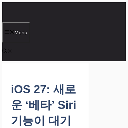
컨
텐
츠
로
건
Menu
너
뛰
기
iOS 27: 새로
운 ‘베타’ Siri
기능이 대기