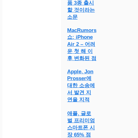
품 3종 출시
할 것이라는
소문
MacRumors
쇼: iPhone
Air 2 – 어려
운 첫 해 이
후 변화된 점
Apple, Jon
Prosser에
대한 소송에
서 발견 지
연을 지적
애플, 글로
벌 프리미엄
스마트폰 시
장 65% 점