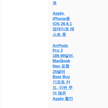
유
Apple,
iPhone용
iOS 26.6.1
업데이트 테
스트 중
AirPods
Pro 3
189.99달러,
MacBook
Neo 포함
25달러
Best Buy
기프트 카
드, 이번 주
더 많은
Apple 할인