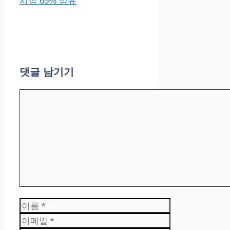
시장 65% 점유
댓글 남기기
댓
글
이
름
이