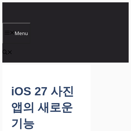
컨
텐
츠
로
건
Menu
너
뛰
기
iOS 27 사진
앱의 새로운
기능