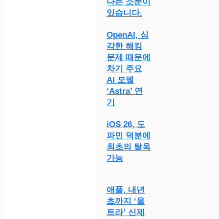
다는 소문이
있습니다.
OpenAI, 심
각한 해킹
문제 때문에
차기 주요
AI 모델
‘Astra’ 연
기
iOS 26, 도
파민 덕분에
최초의 탈옥
가능
애플, 내년
초까지 ‘울
트라’ 신제