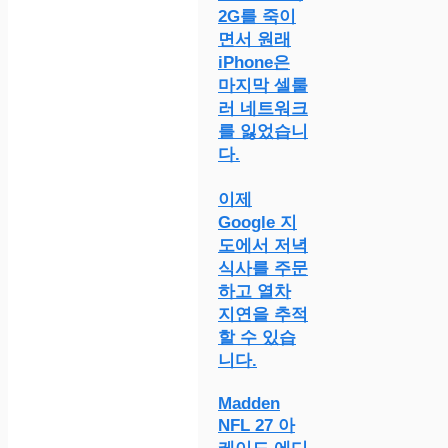
2G를 죽이
면서 원래
iPhone은
마지막 셀룰
러 네트워크
를 잃었습니
다.
이제
Google 지
도에서 저녁
식사를 주문
하고 열차
지연을 추적
할 수 있습
니다.
Madden
NFL 27 아