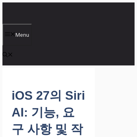
컨
텐
츠
로
건
Menu
너
뛰
기
iOS 27의 Siri
AI: 기능, 요
구 사항 및 작