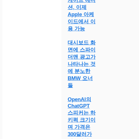
케이드 에디
션, 이제
Apple 아케
이드에서 이
용 가능
대시보드 화
면에 스파이
더맨 광고가
나타나는 것
에 분노한
BMW 오너
들
OpenAI의
ChatGPT
스피커는 하
키퍽 크기이
며 가격은
300달러가