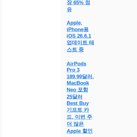
장 65% 점
유
Apple,
iPhone용
iOS 26.6.1
업데이트 테
스트 중
AirPods
Pro 3
189.99달러,
MacBook
Neo 포함
25달러
Best Buy
기프트 카
드, 이번 주
더 많은
Apple 할인