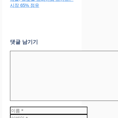
시장 65% 점유
댓글 남기기
댓
글
이
름
이