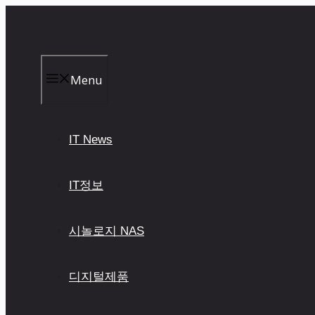
컨
텐
츠
로
건
Menu
너
뛰
기
IT News
IT정보
시놀로지 NAS
디지털제품