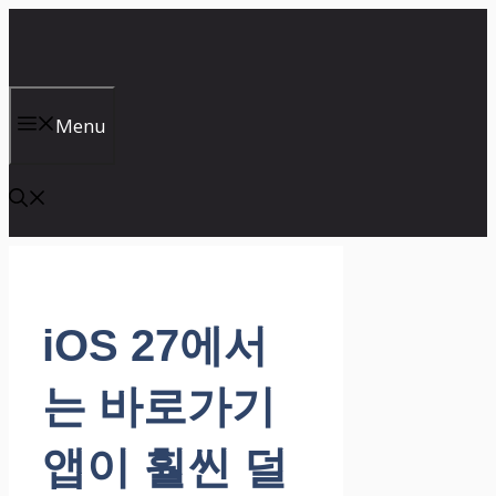
컨
텐
츠
로
건
Menu
너
뛰
기
iOS 27에서
는 바로가기
앱이 훨씬 덜