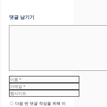
댓글 남기기
댓
글
이
름
이
메
웹
일
사
이
다음 번 댓글 작성을 위해 이