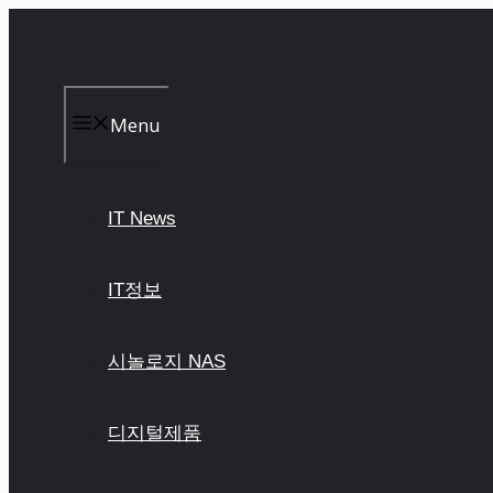
컨
텐
츠
로
건
Menu
너
뛰
기
IT News
IT정보
시놀로지 NAS
디지털제품