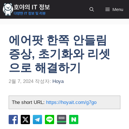
컨
Menu
텐
츠
로
건
에어팟 한쪽 안들림
너
뛰
증상, 초기화와 리셋
기
으로 해결하기
2월 7, 2024
작성자:
Hoya
The short URL:
https://hoyait.com/g7go