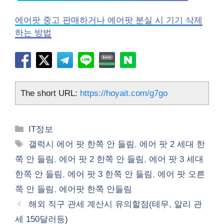
에어팟 중고 판매하거나 에어팟 분실 시 기기 삭제
하는 방법
The short URL:
https://hoyait.com/g7go
카
IT정보
테
태
갤럭시 에어 팟 한쪽 안 들림
,
에어 팟 2 세대 한
고
그
쪽 안 들림
,
에어 팟 2 한쪽 안 들림
,
에어 팟 3 세대
리
한쪽 안 들림
,
에어 팟 3 한쪽 안 들림
,
에어 팟 오른
쪽 안 들림
,
에어팟 한쪽 안들림
해외 직구 관세 계산시 유의할점(테무, 알리 관
세 150달러등)