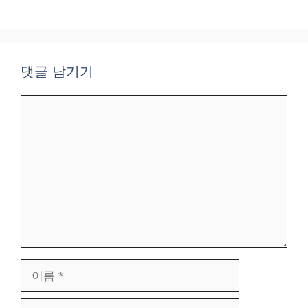
댓글 남기기
댓
글
이
름
이