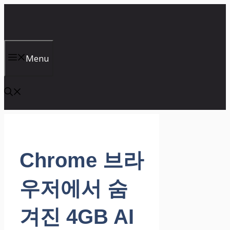
컨
텐
츠
로
건
Menu
너
뛰
기
Chrome 브라
우저에서 숨
겨진 4GB AI