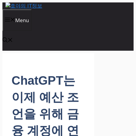
컨
텐
츠
Menu
로
건
너
뛰
기
ChatGPT는
이제 예산 조
언을 위해 금
융 계정에 연