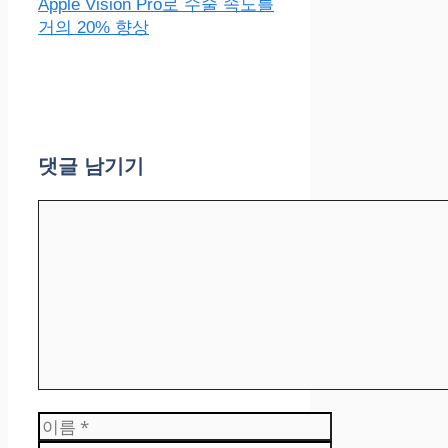
Apple Vision Pro로 수술 속도를
거의 20% 향상
댓글 남기기
댓
글
이
름