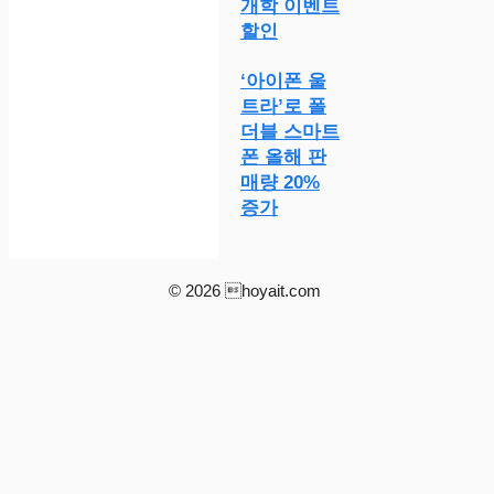
개학 이벤트
할인
‘아이폰 울
트라’로 폴
더블 스마트
폰 올해 판
매량 20%
증가
© 2026 hoyait.com