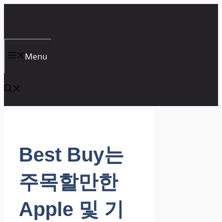
컨
텐
츠
로
건
Menu
너
뛰
기
Best Buy는
주목할만한
Apple 및 기