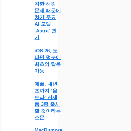
각한 해킹
문제 때문에
차기 주요
AI 모델
‘Astra’ 연
기
iOS 26, 도
파민 덕분에
최초의 탈옥
가능
애플, 내년
초까지 ‘울
트라’ 신제
품 3종 출시
할 것이라는
소문
MacRumors