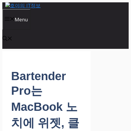
컨
텐
츠
Menu
로
건
너
뛰
기
Bartender
Pro는
MacBook 노
치에 위젯, 클