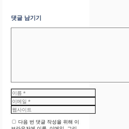
댓글 남기기
댓
글
이
름
이
메
웹
일
사
이
다음 번 댓글 작성을 위해 이
트
브라우저에 이름, 이메일, 그리