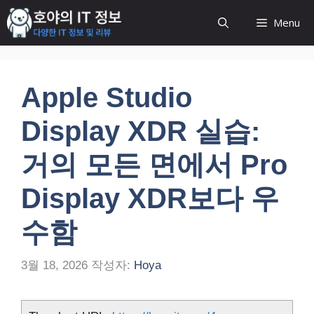
컨
Menu
텐
츠
로
건
Apple Studio
너
뛰
Display XDR 실습:
기
거의 모든 면에서 Pro
Display XDR보다 우
수함
3월 18, 2026
작성자:
Hoya