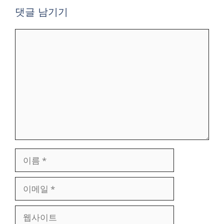
댓글 남기기
댓
글
이
름
이
메
일
웹
사