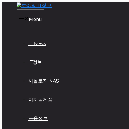
컨
텐
츠
Menu
로
건
너
IT News
뛰
기
IT정보
시놀로지 NAS
디지털제품
금융정보