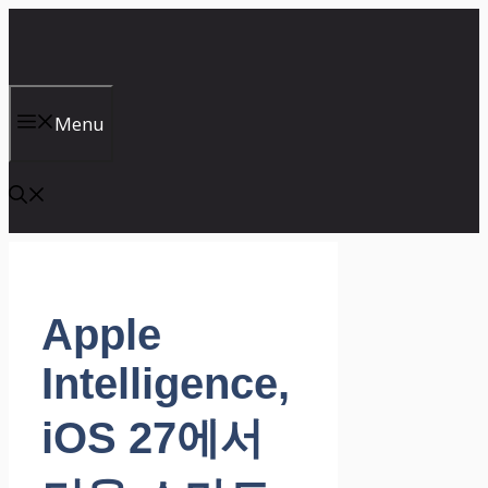
컨
텐
츠
로
건
Menu
너
뛰
기
Apple
Intelligence,
iOS 27에서