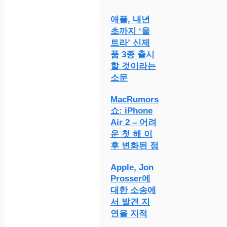
애플, 내년
초까지 ‘울
트라’ 신제
품 3종 출시
할 것이라는
소문
MacRumors
쇼: iPhone
Air 2 – 어려
운 첫 해 이
후 변화된 점
Apple, Jon
Prosser에
대한 소송에
서 발견 지
연을 지적