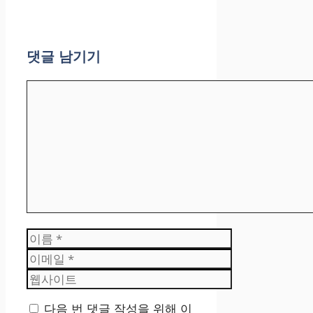
댓글 남기기
댓
글
이
름
이
메
웹
일
사
이
다음 번 댓글 작성을 위해 이