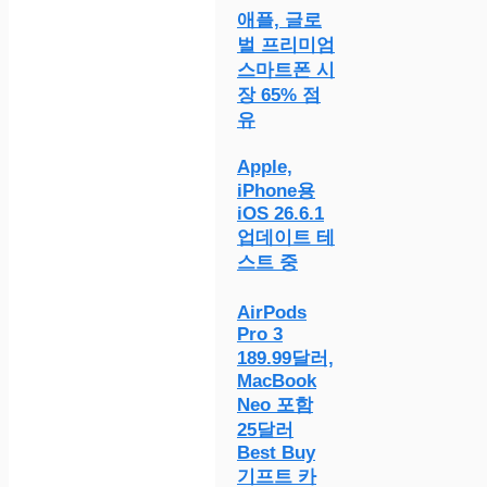
애플, 글로
벌 프리미엄
스마트폰 시
장 65% 점
유
Apple,
iPhone용
iOS 26.6.1
업데이트 테
스트 중
AirPods
Pro 3
189.99달러,
MacBook
Neo 포함
25달러
Best Buy
기프트 카