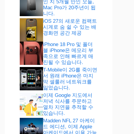
인 지 5개월 만인 오늘,
Mac Pro가 20주년이 됩
니다.
iOS 27의 새로운 컴팩트
시계로 숨 쉴 수 있는 배
경화면 공간 제공
iPhone 18 Pro 및 폴더
블 iPhone은 메모리 부
족으로 인해 빠르게 매
진될 수 있습니다.
T-Mobile이 2G를 죽이면
서 원래 iPhone은 마지
막 셀룰러 네트워크를
잃었습니다.
이제 Google 지도에서
저녁 식사를 주문하고
열차 지연을 추적할 수
있습니다.
Madden NFL 27 아케이
드 에디션, 이제 Apple
아케이드에서 이용 가능