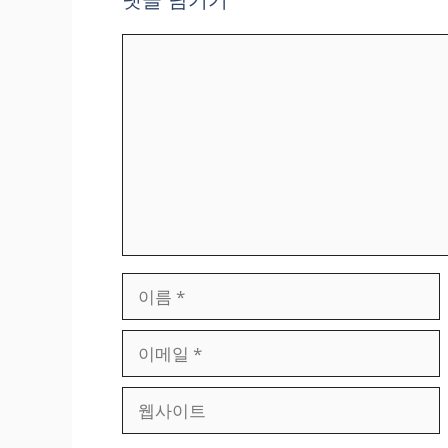
댓글 남기기
댓
글
이
름
이
메
일
웹
사