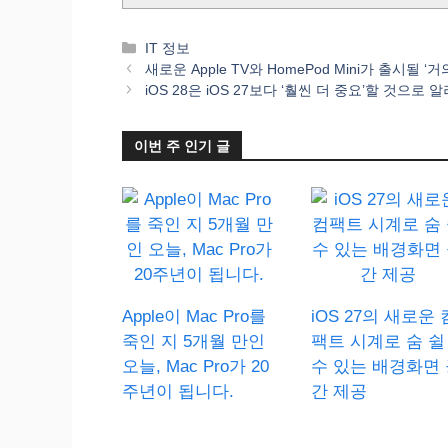
카
IT 정보
테
새로운 Apple TV와 HomePod Mini가 출시될 
고
iOS 28은 iOS 27보다 ‘훨씬 더 중요’할 것으로
리
이번 주 인기 글
Apple이 Mac Pro를
iOS 27의 새로운 
죽인 지 5개월 만인
팩트 시계로 숨 쉴
오늘, Mac Pro가 20
수 있는 배경화면 
주년이 됩니다.
간 제공