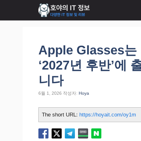
컨
텐
츠
로
건
너
Apple Glasse
뛰
기
‘2027년 후반’
니다
6월 1, 2026
작성자:
Hoya
The short URL:
https://hoyait.com/oy1m