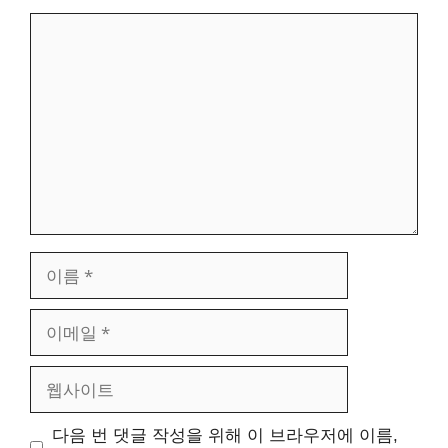
댓
글
이
름
이
메
일
웹
사
이
다음 번 댓글 작성을 위해 이 브라우저에 이름,