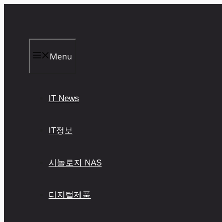
컨
텐
츠
로
건
Menu
너
뛰
기
IT News
IT정보
시놀로지 NAS
디지털제품