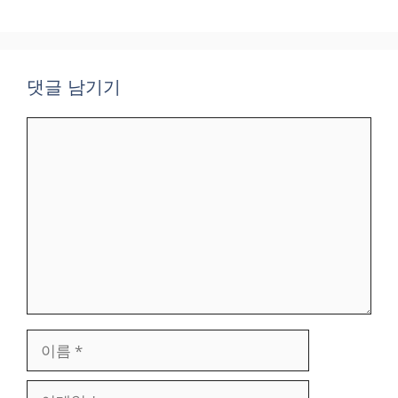
댓글 남기기
댓
글
이
름
이