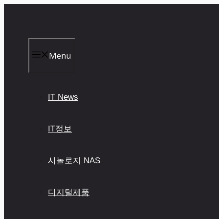
컨
텐
츠
로
건
Menu
너
뛰
기
IT News
IT정보
시놀로지 NAS
디지털제품