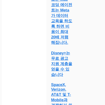
코딩 에이전
트는 Meta
가 데이터
교육을 하도
록 하면 비
용이 최대
20배 저렴
해집니다.
Disney+는
무료 광고
지원 계층을
얻을 수 있
습니다
SpaceX,
Verizon,
AT&T 및 T-
Mobile과