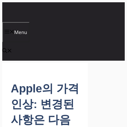
컨
텐
츠
로
건
Menu
너
뛰
기
Apple의 가격
인상: 변경된
사항은 다음