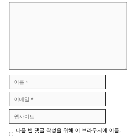
댓
글
이
름
이
메
일
웹
사
이
다음 번 댓글 작성을 위해 이 브라우저에 이름,
트