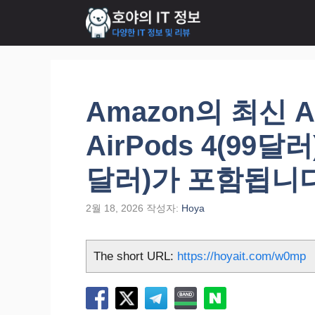
컨
텐
츠
로
건
너
Amazon의 최신 A
뛰
기
AirPods 4(99달러
달러)가 포함됩니다
2월 18, 2026
작성자:
Hoya
The short URL:
https://hoyait.com/w0mp