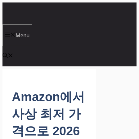
컨
텐
츠
로
건
Menu
너
뛰
기
Amazon에서
사상 최저 가
격으로 2026