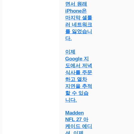
면서 원래
iPhone은
마지막 셀룰
러 네트워크
를 잃었습니
다.
이제
Google 지
도에서 저녁
식사를 주문
하고 열차
지연을 추적
할 수 있습
니다.
Madden
NFL 27 아
케이드 에디
션, 이제