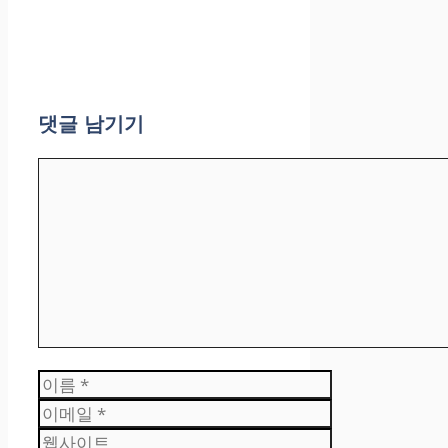
댓글 남기기
댓
글
이
름
이
메
웹