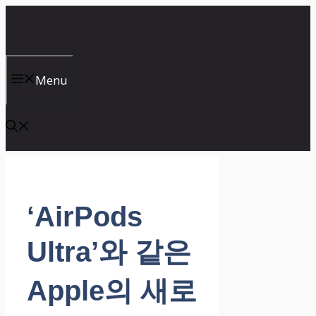
컨
텐
츠
로
건
Menu
너
뛰
기
‘AirPods
Ultra’와 같은
Apple의 새로