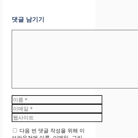
댓글 남기기
댓
글
이
름
이
메
웹
일
사
이
다음 번 댓글 작성을 위해 이
트
브라우저에 이름, 이메일, 그리