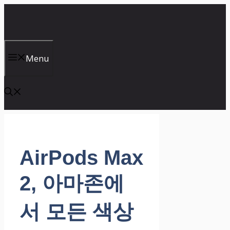
컨
텐
츠
로
건
Menu
너
뛰
기
AirPods Max
2, 아마존에
서 모든 색상