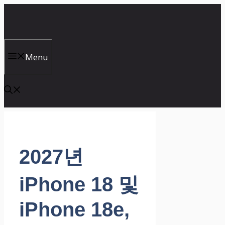
컨
텐
츠
로
건
Menu
너
뛰
기
2027년
iPhone 18 및
iPhone 18e,