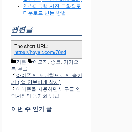
인스타그램 사진 고화질로
다운로드 받는 방법
관련글
The short URL:
https://hoyait.com/78nd
카
태
기본
이모지
,
종료
,
카카오
테
그
톡 무료
고
아이폰 앱 보관함으로 앱 숨기
리
기 ( 앱 안보이게 삭제)
아이폰을 사용하면서 구글 연
락처와의 동기화 방법
이번 주 인기 글