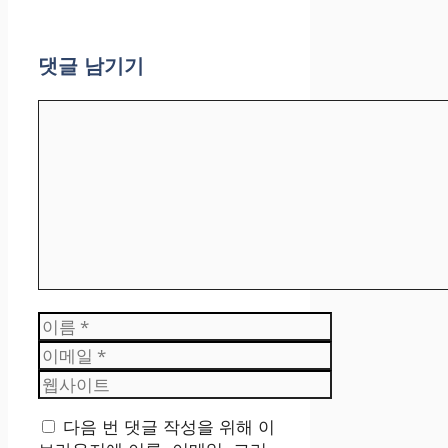
댓글 남기기
댓
글
이
름
이
메
웹
일
사
이
다음 번 댓글 작성을 위해 이