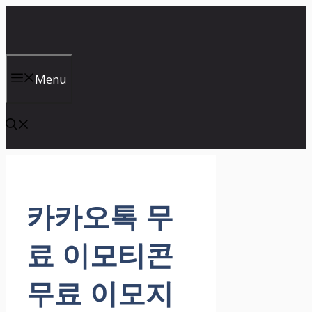
컨
텐
츠
로
건
Menu
너
뛰
기
카카오톡 무
료 이모티콘
무료 이모지