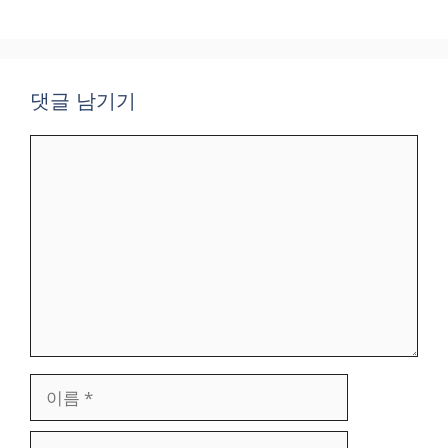
댓글 남기기
댓
글
이
름
이